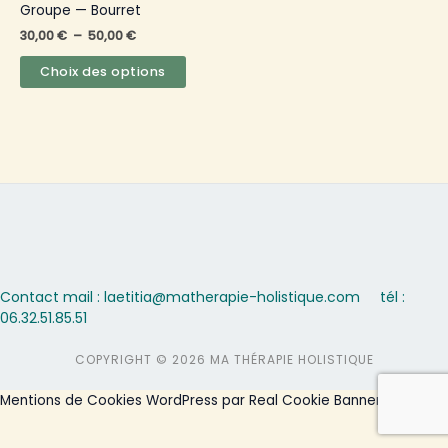
être
Groupe — Bourret
choisies
30,00
€
–
50,00
€
sur
la
Choix des options
page
du
produit
Contact mail : laetitia@matherapie-holistique.com
tél :
06.32.51.85.51
COPYRIGHT © 2026 MA THÉRAPIE HOLISTIQUE
Mentions de Cookies WordPress par Real Cookie Banner