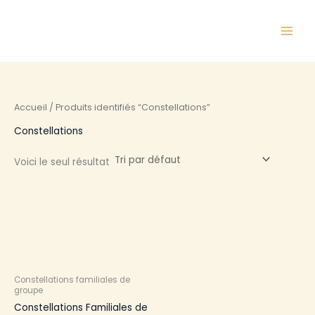
Aller
au
contenu
Accueil
/ Produits identifiés “Constellations”
Constellations
Voici le seul résultat
Plage
Ce
de
produit
prix :
a
30,00 €
à
plusieurs
50,00 €
variations.
Les
Constellations familiales de
options
groupe
peuvent
Constellations Familiales de