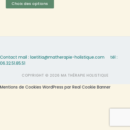
sur
Choix des options
la
page
du
produit
Contact mail : laetitia@matherapie-holistique.com
tél :
06.32.51.85.51
COPYRIGHT © 2026 MA THÉRAPIE HOLISTIQUE
Mentions de Cookies WordPress par Real Cookie Banner