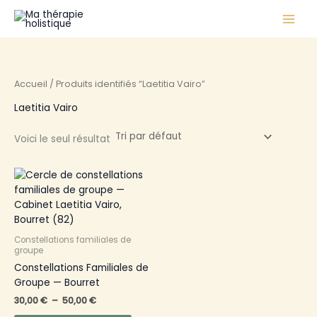
Aller
au
contenu
Accueil
/ Produits identifiés “Laetitia Vairo”
Laetitia Vairo
Voici le seul résultat
Plage
Ce
de
produit
prix :
a
30,00 €
à
plusieurs
50,00 €
variations.
Constellations familiales de
Les
groupe
options
Constellations Familiales de
peuvent
Groupe — Bourret
être
30,00
€
–
50,00
€
choisies