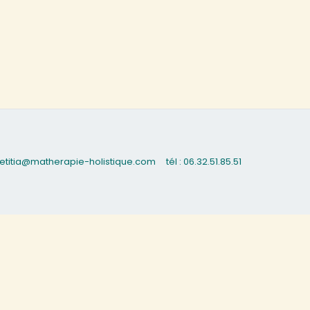
 laetitia@matherapie-holistique.com
tél : 06.32.51.85.51