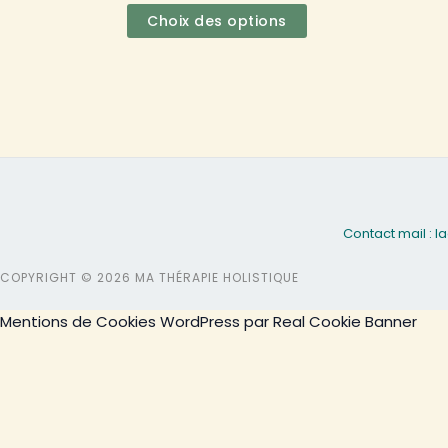
être
Choix des options
choisies
sur
la
page
du
produit
Contact mail :
COPYRIGHT © 2026 MA THÉRAPIE HOLISTIQUE
Mentions de Cookies WordPress par Real Cookie Banner