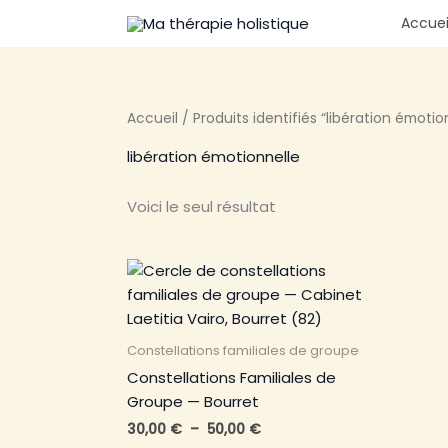
Aller
Accuei
au
contenu
Accueil
/ Produits identifiés “libération émotio
libération émotionnelle
Voici le seul résultat
Plage
Ce
de
produit
prix :
a
30,00 €
à
plusieurs
Constellations familiales de groupe
50,00 €
variations.
Constellations Familiales de
Les
Groupe — Bourret
options
30,00
€
–
50,00
€
peuvent