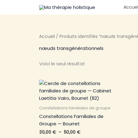
Aller
Accuei
au
contenu
Accueil
/ Produits identifiés “nœuds transgéné
nœuds transgénérationnels
Voici le seul résultat
Plage
Ce
de
produit
prix :
a
30,00 €
à
plusieurs
Constellations familiales de groupe
50,00 €
variations.
Constellations Familiales de
Les
Groupe — Bourret
options
30,00
€
–
50,00
€
peuvent