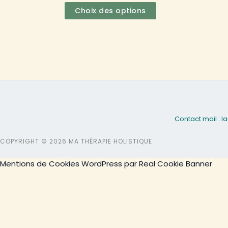
être
Choix des options
choisies
sur
la
page
du
produit
Contact mail :
COPYRIGHT © 2026 MA THÉRAPIE HOLISTIQUE
Mentions de Cookies WordPress par Real Cookie Banner