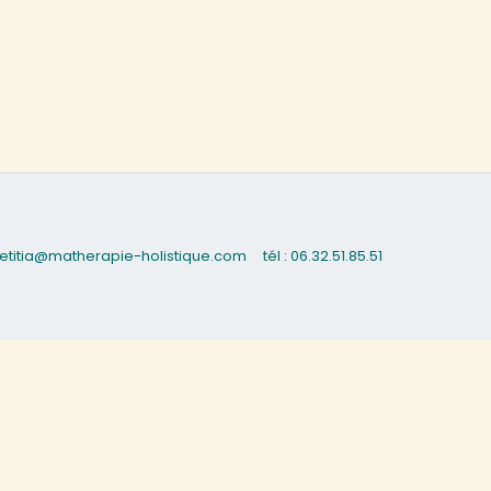
 laetitia@matherapie-holistique.com
tél : 06.32.51.85.51