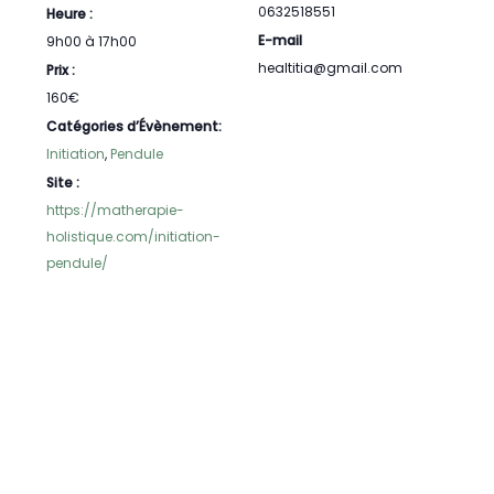
0632518551
Heure :
E-mail
9h00 à 17h00
healtitia@gmail.com
Prix :
160€
Catégories d’Évènement:
Initiation
,
Pendule
Site :
https://matherapie-
holistique.com/initiation-
pendule/