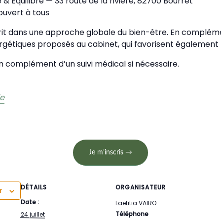
e & Équilibre — 33 route de la rivière, 82700 Bourret
ouvert à tous
crit dans une approche globale du bien-être. En complém
ergétiques proposés au cabinet, qui favorisent également 
en complément d’un suivi médical si nécessaire.
le
Je m’inscris →
DÉTAILS
ORGANISATEUR
r
Date :
Laetitia VAIRO
Téléphone
24 juillet