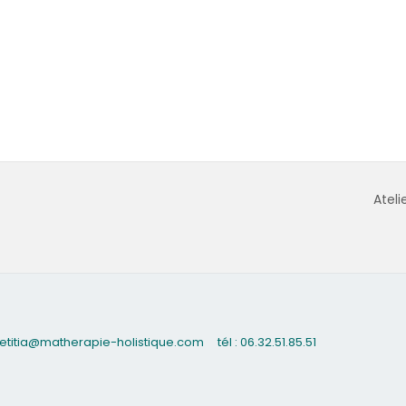
Ateli
 laetitia@matherapie-holistique.com
tél : 06.32.51.85.51