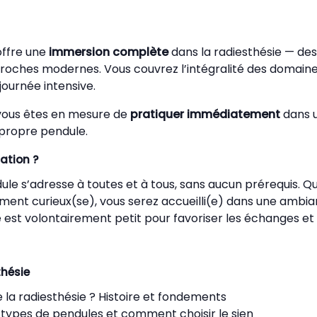
offre une
immersion complète
dans la radiesthésie — d
proches modernes. Vous couvrez l’intégralité des domaine
journée intensive.
, vous êtes en mesure de
pratiquer immédiatement
dans u
 propre pendule.
ation ?
dule s’adresse à toutes et à tous, sans aucun prérequis. 
ent curieux(se), vous serez accueilli(e) dans une ambia
 est volontairement petit pour favoriser les échanges et 
thésie
 la radiesthésie ? Histoire et fondements
s types de pendules et comment choisir le sien