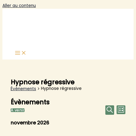
Aller au contenu
Hypnose régressive
Hypnose régressive
Évènements
Évènements
Recherch
Navig
À venir
Liste
et
de
Sélectionnez
Recherche
navigatio
vues
une
novembre 2026
de
Évène
date.
vues