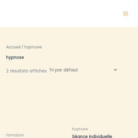
Aller
au
contenu
Accueil
/ hypnose
hypnose
2 résultats affichés
hypnose
formation
Séance individuelle