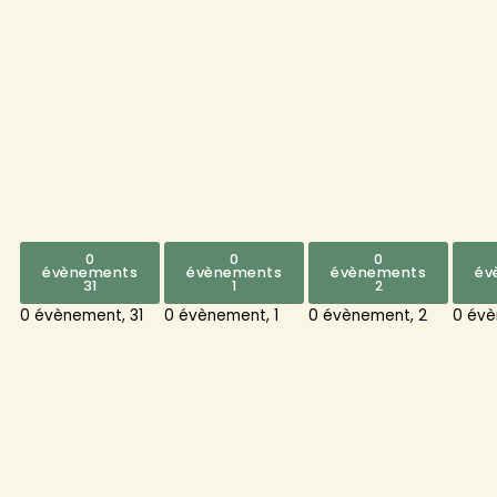
0
0
0
évènements
évènements
évènements
év
31
1
2
0 évènement,
31
0 évènement,
1
0 évènement,
2
0 év