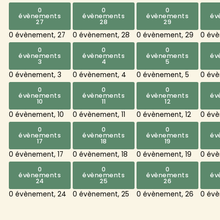
0
0
0
évènements
évènements
évènements
év
27
28
29
0 évènement,
27
0 évènement,
28
0 évènement,
29
0 év
0
0
0
évènements
évènements
évènements
év
3
4
5
0 évènement,
3
0 évènement,
4
0 évènement,
5
0 év
0
0
0
évènements
évènements
évènements
év
10
11
12
0 évènement,
10
0 évènement,
11
0 évènement,
12
0 év
0
0
0
évènements
évènements
évènements
év
17
18
19
0 évènement,
17
0 évènement,
18
0 évènement,
19
0 év
0
0
0
évènements
évènements
évènements
év
24
25
26
0 évènement,
24
0 évènement,
25
0 évènement,
26
0 év