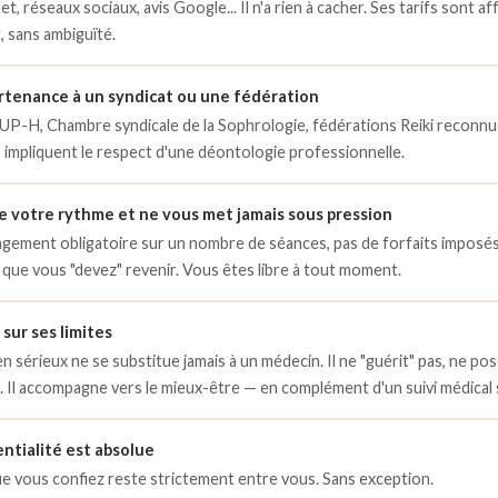
et, réseaux sociaux, avis Google... Il n'a rien à cacher. Ses tarifs sont af
, sans ambiguïté.
tenance à un syndicat ou une fédération
UP-H, Chambre syndicale de la Sophrologie, fédérations Reiki reconnue
ns impliquent le respect d'une déontologie professionnelle.
te votre rythme et ne vous met jamais sous pression
gement obligatoire sur un nombre de séances, pas de forfaits imposés
que vous "devez" revenir. Vous êtes libre à tout moment.
r sur ses limites
en sérieux ne se substitue jamais à un médecin. Il ne "guérit" pas, ne po
. Il accompagne vers le mieux-être — en complément d'un suivi médical s
entialité est absolue
e vous confiez reste strictement entre vous. Sans exception.