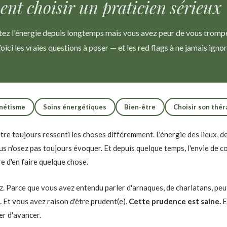
nt choisir un praticien sérieux 
tez l'énergie depuis longtemps mais vous avez peur de vous tromp
oici les vraies questions à poser — et les red flags à ne jamais ignor
nétisme
Soins énergétiques
Bien-être
Choisir son thé
re toujours ressenti les choses différemment. L'énergie des lieux, 
us n'osez pas toujours évoquer. Et depuis quelque temps, l'envie de 
e d'en faire quelque chose.
z. Parce que vous avez entendu parler d'arnaques, de charlatans, pe
. Et vous avez raison d'être prudent(e).
Cette prudence est saine.
E
r d'avancer.