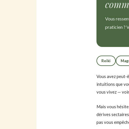
comme
Vous ressen
praticien ? V
Reiki
Mag
Vous avez peut-êt
intuitions que vo
vous vivez — voir
Mais vous hésite
dérives sectaires
pas vous empêche