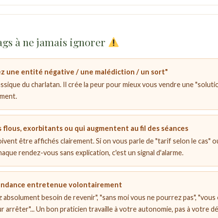
lags à ne jamais ignorer
z une entité négative / une malédiction / un sort"
lassique du charlatan. Il crée la peur pour mieux vous vendre une "soluti
ment.
s flous, exorbitants ou qui augmentent au fil des séances
ivent être affichés clairement. Si on vous parle de "tarif selon le cas" ou
haque rendez-vous sans explication, c'est un signal d'alarme.
ndance entretenue volontairement
 absolument besoin de revenir", "sans moi vous ne pourrez pas", "vous
ur arrêter"... Un bon praticien travaille à votre autonomie, pas à votre 