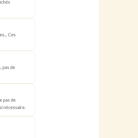
fichés
s... Ces
, pas de
se pas de
i nécessaire.