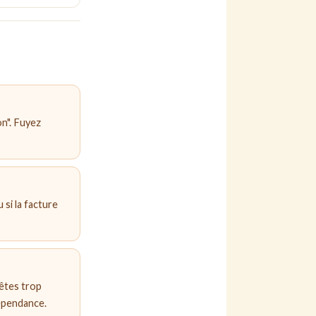
on". Fuyez
 si la facture
 êtes trop
dépendance.