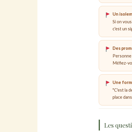
Un isolem
Si on vous
c'est un s
Des prome
Personne n
Méfiez-vo
Une forma
"C'est la d
place dan
Les questi