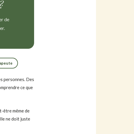
?
er de
er.
rapeute
des personnes. Des
comprendre ce que
ut-être même de
lle ne doit juste