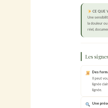
CE QUE 
Une sensibili
la douleur ou 
réel, documen
Les signe
Des forma
Il peut vo
lignée cla
lignée.
Une prése