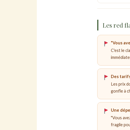
Les red f
"Vous ave
C'est le c
immédiate
Des tarif
Les prix do
gonfle à c
Une dépe
"Vous avez
fragile po