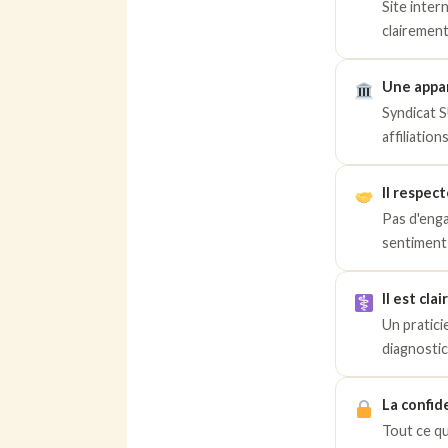
Site intern
clairement
Une appar
Syndicat S
affiliatio
Il respec
Pas d'enga
sentiment 
Il est clai
Un pratici
diagnostic
La confid
Tout ce qu